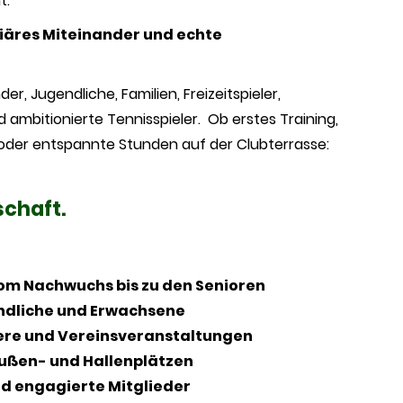
t:
liäres Miteinander und echte
nder, Jugendliche, Familien, Freizeitspieler,
ambitionierte Tennisspieler. Ob erstes Training,
oder entspannte Stunden auf der Clubterrasse:
chaft.
om Nachwuchs bis zu den Senioren
endliche und Erwachsene
ere und Vereinsveranstaltungen
ußen- und Hallenplätzen
d engagierte Mitglieder