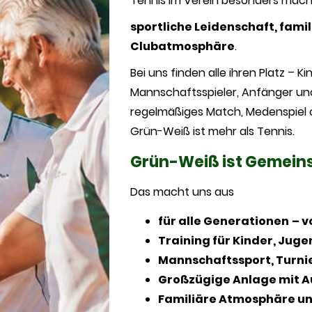
Tennis im Verein besonders mach
sportliche Leidenschaft, fami
Clubatmosphäre
.
Bei uns finden alle ihren Platz – Ki
Mannschaftsspieler, Anfänger und 
regelmäßiges Match, Medenspiel 
Grün-Weiß ist mehr als Tennis.
Grün-Weiß ist Gemeins
Das macht uns aus
für alle Generationen
– v
Training für Kinder, Jug
Mannschaftssport, Turni
Großzügige Anlage mit A
Familiäre Atmosphäre un