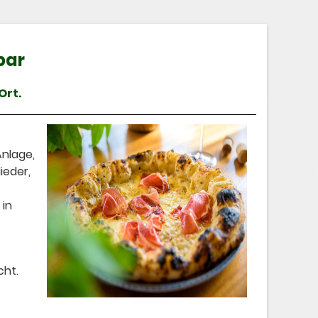
bar
Ort.
Anlage,
ieder,
 in
cht.