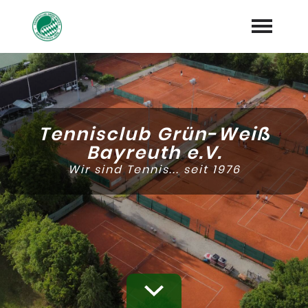
Startseite
Mannschaften & Trainer
expand_more
Tennisclub Grün-Weiß
Platzbuchung
Bayreuth e.V.
Wir sind Tennis... seit 1976
Vereinsinfos & Termine
expand_more
Unser Verein
expand_more
Jetzt Mitglied werden
expand_more