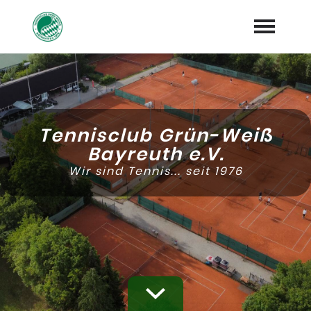
Startseite
Mannschaften & Trainer
expand_more
Tennisclub Grün-Weiß
Platzbuchung
Bayreuth e.V.
Wir sind Tennis... seit 1976
Vereinsinfos & Termine
expand_more
Unser Verein
expand_more
Jetzt Mitglied werden
expand_more