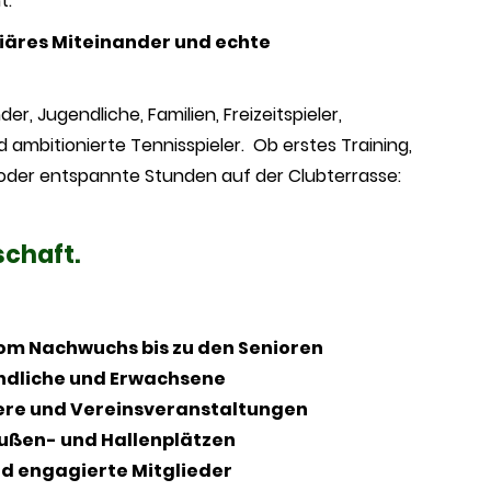
t:
liäres Miteinander und echte
nder, Jugendliche, Familien, Freizeitspieler,
ambitionierte Tennisspieler. Ob erstes Training,
oder entspannte Stunden auf der Clubterrasse:
chaft.
om Nachwuchs bis zu den Senioren
endliche und Erwachsene
ere und Vereinsveranstaltungen
ußen- und Hallenplätzen
d engagierte Mitglieder