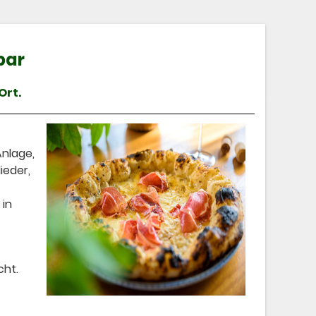
bar
Ort.
Anlage,
ieder,
 in
cht.