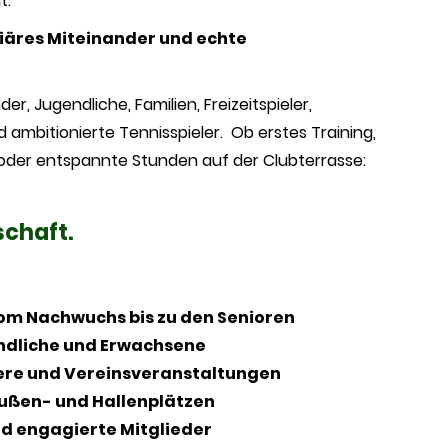
t:
liäres Miteinander und echte
nder, Jugendliche, Familien, Freizeitspieler,
ambitionierte Tennisspieler. Ob erstes Training,
oder entspannte Stunden auf der Clubterrasse:
chaft.
om Nachwuchs bis zu den Senioren
endliche und Erwachsene
ere und Vereinsveranstaltungen
ußen- und Hallenplätzen
d engagierte Mitglieder