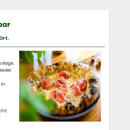
bar
Ort.
Anlage,
ieder,
 in
cht.