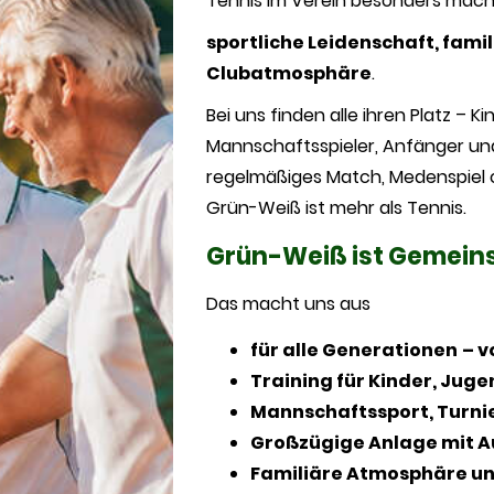
Tennis im Verein besonders mach
sportliche Leidenschaft, fami
Clubatmosphäre
.
Bei uns finden alle ihren Platz – Ki
Mannschaftsspieler, Anfänger und 
regelmäßiges Match, Medenspiel 
Grün-Weiß ist mehr als Tennis.
Grün-Weiß ist Gemeins
Das macht uns aus
für alle Generationen
– v
Training für Kinder, Jug
Mannschaftssport, Turni
Großzügige Anlage mit A
Familiäre Atmosphäre un